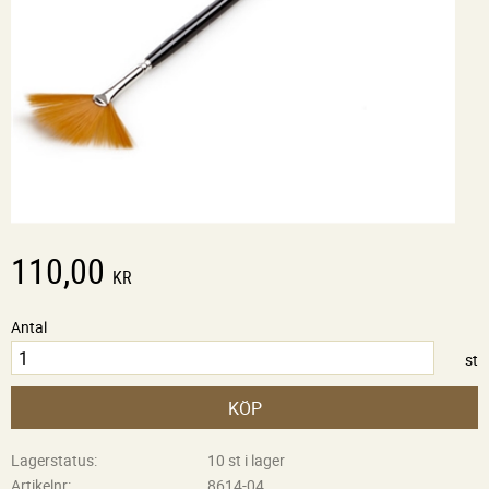
110,00
KR
Antal
st
KÖP
Lagerstatus
10 st i lager
Artikelnr
8614-04