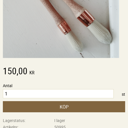
150,00
KR
Antal
st
KÖP
Lagerstatus
I lager
Artikelnr
50995