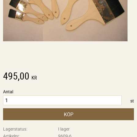
495,00
KR
Antal
st
KÖP
Lagerstatus
I lager
Artikelnr
9609-6