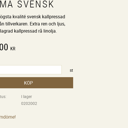
IMA SVENSK
 Högsta kvalité svensk kallpressad
rån tillverkaren. Extra ren och ljus,
lagrad kallpressad rå linolja.
,00
KR
st
KÖP
tus
I lager
0202002
omdöme!