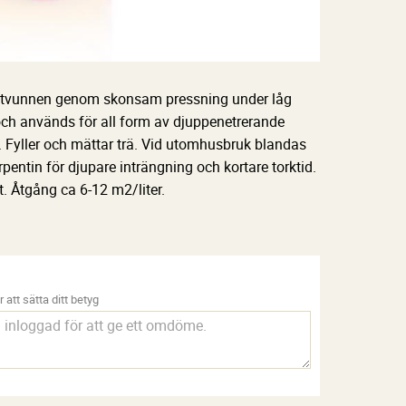
 utvunnen genom skonsam pressning under låg
 och används för all form av djuppenetrerande
. Fyller och mättar trä. Vid utomhusbruk blandas
entin för djupare inträngning och kortare torktid.
. Åtgång ca 6-12 m2/liter.
 att sätta ditt betyg