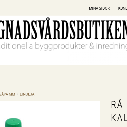
MINA SIDOR
KUN
 SÅPA MM
LINOLJA
RÅ
KA