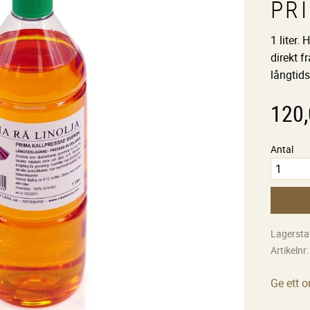
PR
1 liter.
direkt f
långtids
120
Antal
Lagersta
Artikelnr
Ge ett 