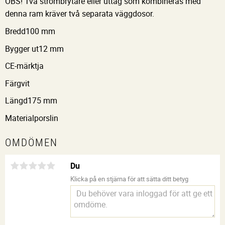
OBS! Två strömbrytare eller uttag som kombineras med
denna ram kräver två separata väggdosor.
Bredd
100 mm
Bygger ut
12 mm
CE-märkt
ja
Färg
vit
Längd
175 mm
Material
porslin
OMDÖMEN
Du
Klicka på en stjärna för att sätta ditt betyg