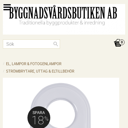
EL, LAMPOR & FOTOGENLAMPOR
STRÖMBRYTARE, UTTAG & ELTILLBEHÖR
SPARA
18
%