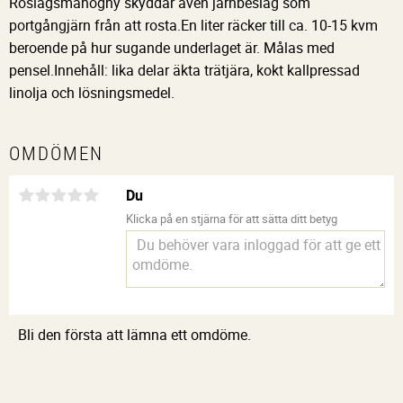
Roslagsmahogny skyddar även järnbeslag som
portgångjärn från att rosta.En liter räcker till ca. 10-15 kvm
beroende på hur sugande underlaget är. Målas med
pensel.Innehåll: lika delar äkta trätjära, kokt kallpressad
linolja och lösningsmedel.
OMDÖMEN
Du
Klicka på en stjärna för att sätta ditt betyg
Bli den första att lämna ett omdöme.