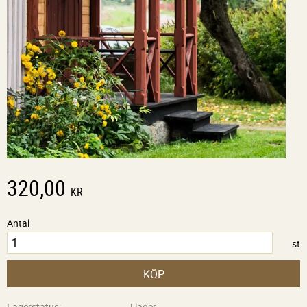
320,00
KR
Antal
st
KÖP
Lagerstatus
I lager