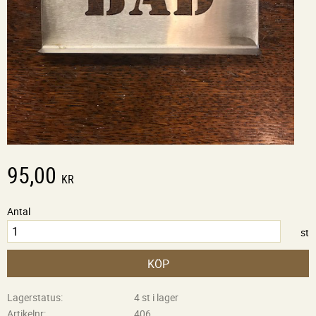
95,00
KR
Antal
st
KÖP
Lagerstatus
4 st i lager
Artikelnr
406