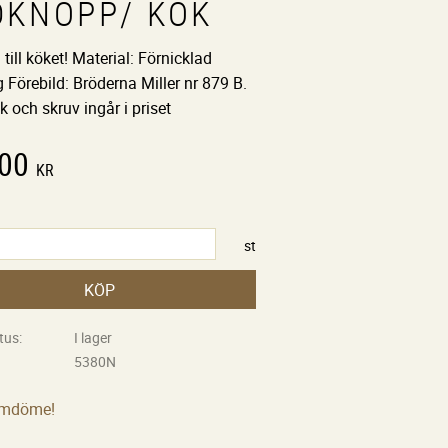
DKNOPP/ KÖK
 till köket! Material: Förnicklad
Förebild: Bröderna Miller nr 879 B.
k och skruv ingår i priset
,00
KR
st
KÖP
tus
I lager
5380N
omdöme!