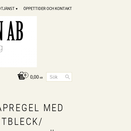
DTJÄNST
ÖPPETTIDER OCH KONTAKT
0,00
KR
ÅPREGEL MED
UTBLECK/