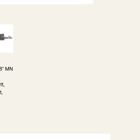
/8" MN
t,
t,