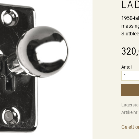
LÅ
1950-tal
mässing 
Slutblec
320
Antal
Lagersta
Artikelnr
Ge ett 