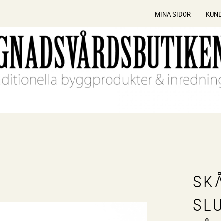
MINA SIDOR
KUN
SK
SL