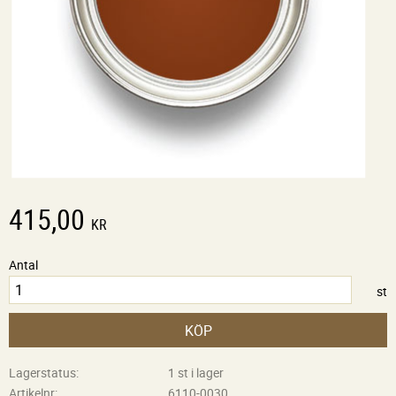
415,00
KR
Antal
st
KÖP
Lagerstatus
1 st i lager
Artikelnr
6110-0030