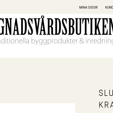
MINA SIDOR
KUN
SL
KR