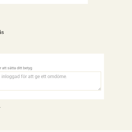
ås
 att sätta ditt betyg
.