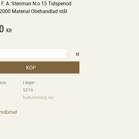
d F. A. Stenman N:o 15 Tidsperiod
2000 Material Obehandlad stål
0
KR
st
KÖP
tus
I lager
5210
kulturbeslag.se/
omdöme!