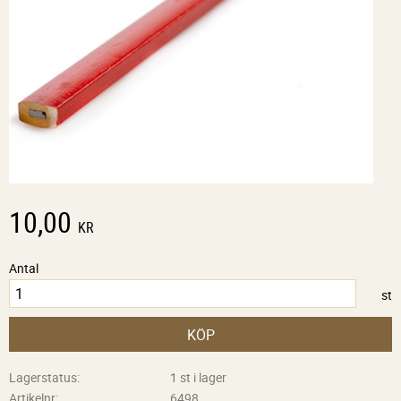
10,00
KR
Antal
st
KÖP
Lagerstatus
1 st i lager
Artikelnr
6498