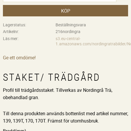
KÖP
Lagerstatus
Beställningsvara
Artikelnr
216nordingra
Läs mer
s3.eu-central-
1.amazonaws.com/nordingratrabilder/No
Ge ett omdöme!
STAKET/ TRÄDGÅRD
Profil till trädgårdsstaket. Tillverkas av Nordingrå Trä,
obehandlad gran.
Till denna produkten används bottenlist med artikel nummer;
139, 139T, 170, 170T. Främst för utomhusbruk.
Bredd(mm)