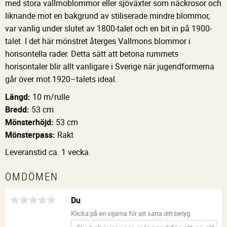
med stora vallmoblommor eller sjöväxter som näckrosor och
liknande mot en bakgrund av stiliserade mindre blommor,
var vanlig under slutet av 1800-talet och en bit in på 1900-
talet. I det här mönstret återges Vallmons blommor i
horisontella rader. Detta sätt att betona rummets
horisontaler blir allt vanligare i Sverige när jugendformerna
går över mot 1920–talets ideal.
Längd:
10 m/rulle
Bredd:
53 cm
Mönsterhöjd:
53 cm
Mönsterpass:
Rakt
Leveranstid ca. 1 vecka.
OMDÖMEN
Du
Klicka på en stjärna för att sätta ditt betyg