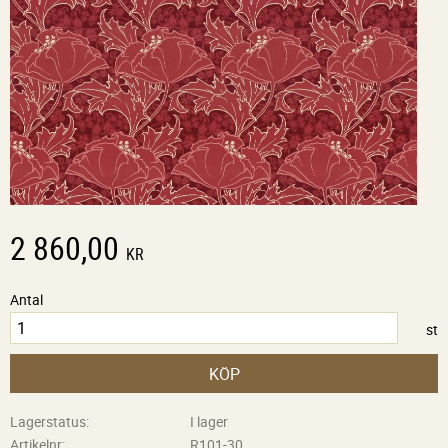
2 860,00
KR
Antal
st
KÖP
Lagerstatus
I lager
Artikelnr
R101-30