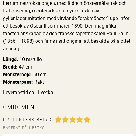
herrummet/röksalongen, med äldre mönstermålat tak och
träboasering, monterades en mycket exklusiv
gyllenläderimitation med virvlande ”drakmönster” upp inför
ett besök av Oscar II sommaren 1890. Den magnifika
tapeten är skapad av den franske tapetmakaren Paul Balin
(1856 – 1898) och finns i sitt original att beskåda på slottet
än idag.
Längd:
10 m/rulle
Bredd:
47 cm
Mönsterhöjd:
60 cm
Mönsterpass:
Rakt
Leveranstid ca. 1 vecka
OMDÖMEN
PRODUKTENS BETYG
BASERAT PÅ 1 BETYG.