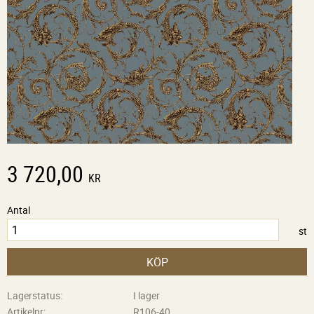
3 720,00
KR
Antal
st
KÖP
Lagerstatus
I lager
Artikelnr
R106-40