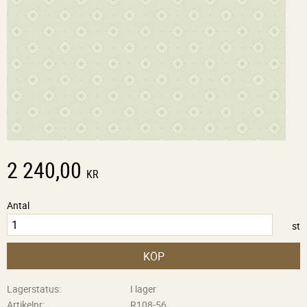
2 240,00
KR
Antal
st
KÖP
Lagerstatus
I lager
Artikelnr
R108-56