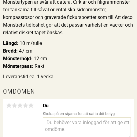
Mönstertypen är svår att datera. Cirklar och filigranmönster
för tankarna till såväl orientaliska sidenmönster,
kompassrosor och graverade fickursboetter som till Art deco.
Mönstrets tidlöshet gör att det passar varhelst en vacker och
relativt diskret tapet önskas.
Längd:
10 m/rulle
Bredd:
47 cm
Mönsterhöjd:
12 cm
Mönsterpass:
Rakt
Leveranstid ca. 1 vecka
OMDÖMEN
Du
Klicka på en stjärna för att sätta ditt betyg