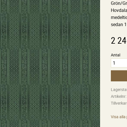
Grön/Grö
Hovdala 
medelti
sedan 1
2 24
Antal
Lagersta
Artikelnr
Tillverka
Visa alla