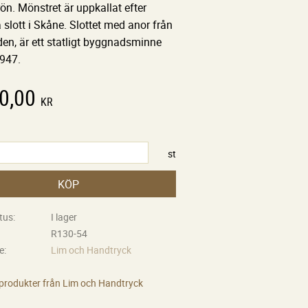
n. Mönstret är uppkallat efter
slott i Skåne. Slottet med anor från
den, är ett statligt byggnadsminne
947.
0,00
KR
st
KÖP
tus
I lager
R130-54
re
Lim och Handtryck
 produkter från Lim och Handtryck