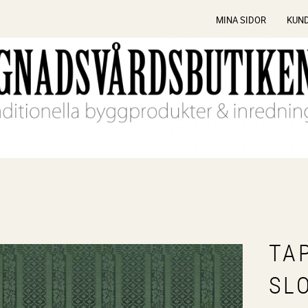
MINA SIDOR
KUN
TA
SL