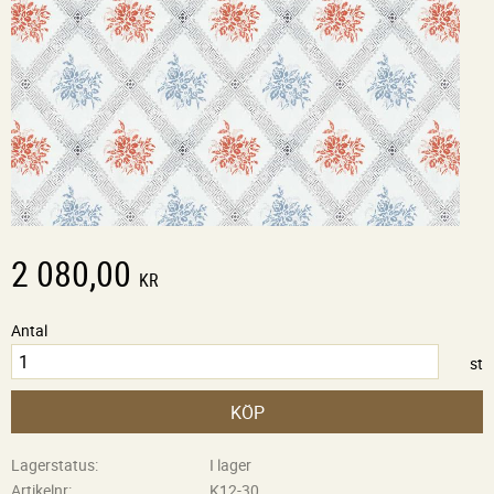
2 080,00
KR
Antal
st
KÖP
Lagerstatus
I lager
Artikelnr
K12-30