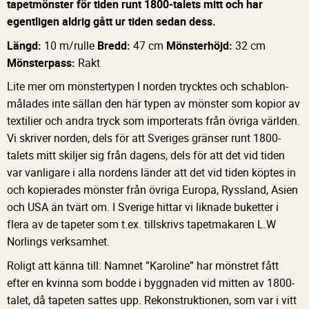
tapetmönster för tiden runt 1800-talets mitt och har
egentligen aldrig gått ur tiden sedan dess.
Längd:
10 m/rulle
Bredd:
47 cm
Mönsterhöjd:
32 cm
Mönsterpass:
Rakt
Lite mer om mönstertypen I norden trycktes och schablon-
målades inte sällan den här typen av mönster som kopior av
textilier och andra tryck som importerats från övriga världen.
Vi skriver norden, dels för att Sveriges gränser runt 1800-
talets mitt skiljer sig från dagens, dels för att det vid tiden
var vanligare i alla nordens länder att det vid tiden köptes in
och kopierades mönster från övriga Europa, Ryssland, Asien
och USA än tvärt om. I Sverige hittar vi liknade buketter i
flera av de tapeter som t.ex. tillskrivs tapetmakaren L.W
Norlings verksamhet.
Roligt att känna till: Namnet ”Karoline” har mönstret fått
efter en kvinna som bodde i byggnaden vid mitten av 1800-
talet, då tapeten sattes upp. Rekonstruktionen, som var i vitt