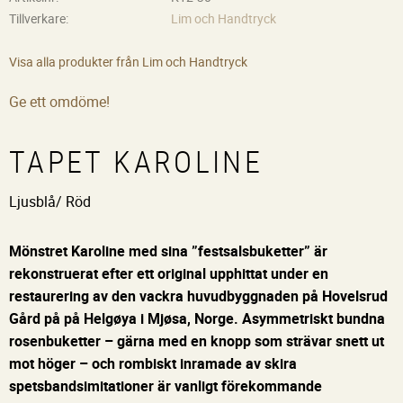
Tillverkare
Lim och Handtryck
Visa alla produkter från Lim och Handtryck
Ge ett omdöme!
TAPET KAROLINE
Ljusblå/ Röd
Mönstret Karoline med sina ”festsalsbuketter” är
rekonstruerat efter ett original upphittat under en
restaurering av den vackra huvudbyggnaden på Hovelsrud
Gård på på Helgøya i Mjøsa, Norge. Asymmetriskt bundna
rosenbuketter – gärna med en knopp som strävar snett ut
mot höger – och rombiskt inramade av skira
spetsbandsimitationer är vanligt förekommande