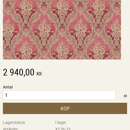
2 940,00
KR
Antal
st
KÖP
Lagerstatus
I lager
Artikelnr
X136-33