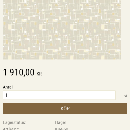
1 910,00
KR
Antal
st
KÖP
Lagerstatus
I lager
Artikelnr
K44-50