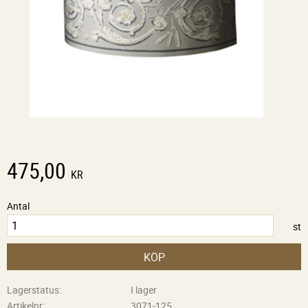
475,00
KR
Antal
st
KÖP
Lagerstatus
I lager
Artikelnr
3071-125