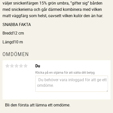
väljer snickerifärgen 15% grön umbra, ”gifter sig” bården
med snickerierna och går därmed kombinera med vilken
matt väggfärg som helst, oavsett vilken kulör den än har.
SNABBA FAKTA
Bredd
12 cm
Längd
10 m
OMDÖMEN
Du
Klicka på en stjärna för att sätta ditt betyg
Bli den första att lämna ett omdöme.