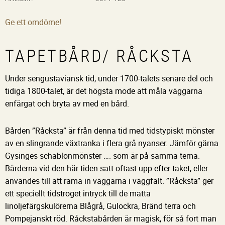
Ge ett omdöme!
TAPETBÅRD/ RÅCKSTA
Under sengustaviansk tid, under 1700-talets senare del och
tidiga 1800-talet, är det högsta mode att måla väggarna
enfärgat och bryta av med en bård.
Bården ”Råcksta” är från denna tid med tidstypiskt mönster
av en slingrande växtranka i flera grå nyanser. Jämför gärna
Gysinges schablonmönster …. som är på samma tema.
Bårderna vid den här tiden satt oftast upp efter taket, eller
användes till att rama in väggarna i väggfält. ”Råcksta” ger
ett speciellt tidstroget intryck till de matta
linoljefärgskulörerna Blågrå, Gulockra, Bränd terra och
Pompejanskt röd. Råckstabården är magisk, för så fort man