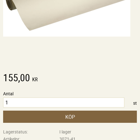
155,00
KR
Antal
st
KÖP
Lagerstatus
I lager
Artikelnr
3071-41