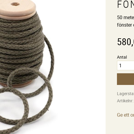
FÖ
50 meter
fönster 
580
Antal
Lagersta
Artikelnr
Ge ett 