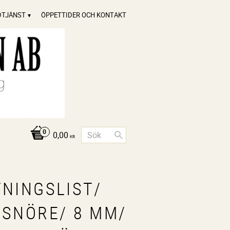
DTJÄNST
ÖPPETTIDER OCH KONTAKT
0,00
KR
TNINGSLIST/
LSNÖRE/ 8 MM/