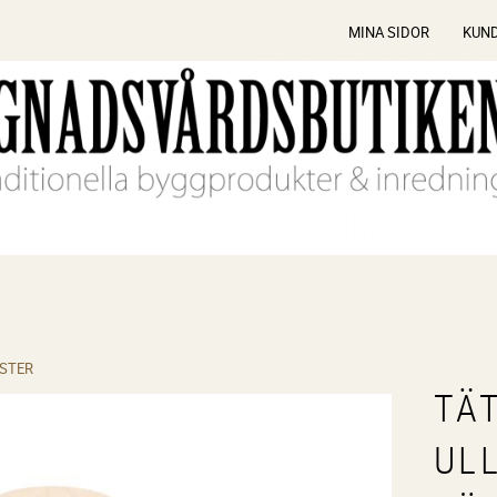
MINA SIDOR
KUN
STER
TÄ
UL