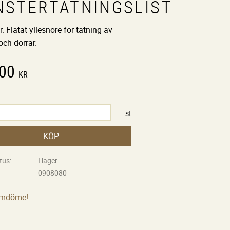
NSTERTÄTNINGSLIST
. Flätat yllesnöre för tätning av
och dörrar.
,00
KR
st
KÖP
tus
I lager
0908080
omdöme!