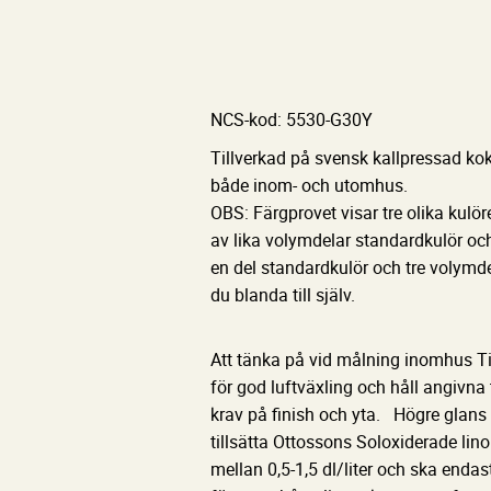
NCS-kod: 5530-G30Y
Tillverkad på svensk kallpressad ko
både inom- och utomhus.
OBS: Färgprovet visar tre olika kulör
av lika volymdelar standardkulör oc
en del standardkulör och tre volymde
du blanda till själv.
Att tänka på vid målning inomhus Till
för god luftväxling och håll angivna
krav på finish och yta. Högre glans
tillsätta Ottossons Soloxiderade linol
mellan 0,5-1,5 dl/liter och ska endas