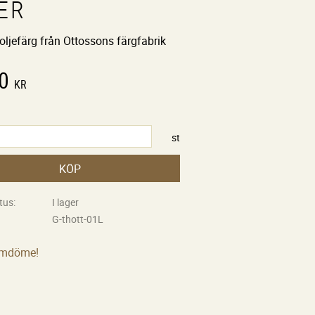
ER
noljefärg från Ottossons färgfabrik
0
KR
st
KÖP
tus
I lager
G-thott-01L
omdöme!