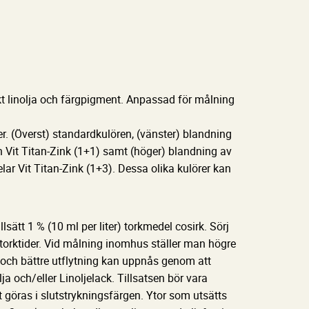
kt linolja och färgpigment. Anpassad för målning
er. (Överst) standardkulören, (vänster) blandning
h Vit Titan-Zink (1+1) samt (höger) blandning av
lar Vit Titan-Zink (1+3). Dessa olika kulörer kan
sätt 1 % (10 ml per liter) torkmedel cosirk. Sörj
 torktider. Vid målning inomhus ställer man högre
 och bättre utflytning kan uppnås genom att
ja och/eller Linoljelack. Tillsatsen bör vara
t göras i slutstrykningsfärgen. Ytor som utsätts