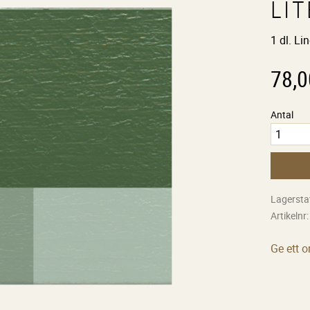
LIT
1 dl. Li
78,0
Antal
Lagersta
Artikelnr
Ge ett 