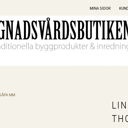
MINA SIDOR
KUN
 SÅPA MM
LI
TH