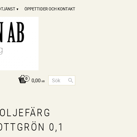
DTJÄNST
ÖPPETTIDER OCH KONTAKT
0,00
KR
NOLJEFÄRG
OTTGRÖN 0,1