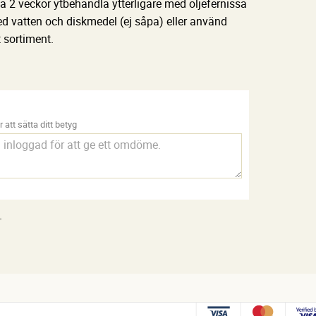
ca 2 veckor ytbehandla ytterligare med oljefernissa
ed vatten och diskmedel (ej såpa) eller använd
 sortiment.
 att sätta ditt betyg
.