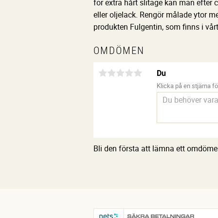
för extra hårt slitage kan man efter 
eller oljelack. Rengör målade ytor m
produkten Fulgentin, som finns i vårt
OMDÖMEN
Du
Klicka på en stjärna för
Bli den första att lämna ett omdöme