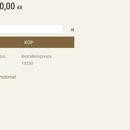
0,00
KR
st
KÖP
tus
Beställningsvara
10230
omdöme!