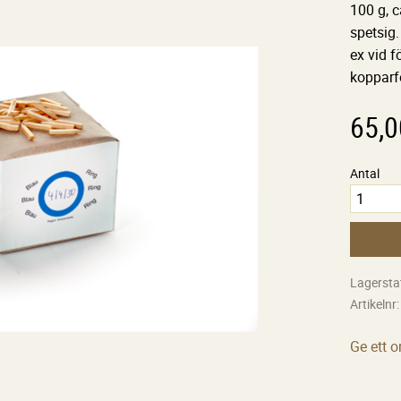
100 g, c
spetsig.
ex vid f
kopparf
65,0
Antal
Lagersta
Artikelnr
Ge ett 