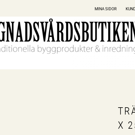
MINA SIDOR
KUN
TR
X 