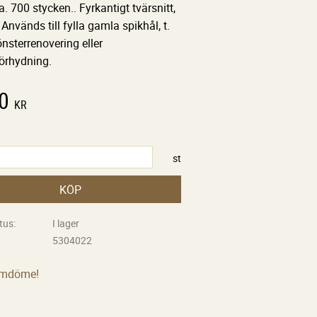
a. 700 stycken.. Fyrkantigt tvärsnitt,
 Används till fylla gamla spikhål, t.
önsterrenovering eller
örhydning.
0
KR
st
KÖP
tus
I lager
5304022
omdöme!