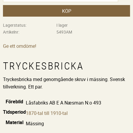
KÖP
Lagerstatus
I lager
Artikelnr
5493AM
Ge ett omdöme!
TRYCKESBRICKA
Tryckesbricka med genomgående skruv i mässing. Svensk
tillverkning. Ett par.
Förebild
Låsfabriks AB E A Næsman N:o 493
Tidsperiod
1870-tal till 1910-tal
Material
Mässing