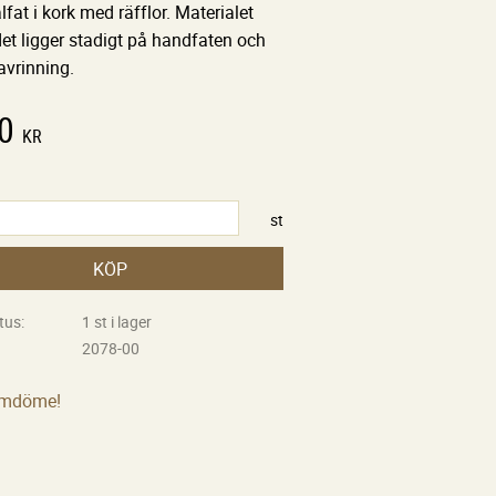
lfat i kork med räfflor. Materialet
det ligger stadigt på handfaten och
avrinning.
0
KR
st
KÖP
tus
1 st i lager
2078-00
omdöme!