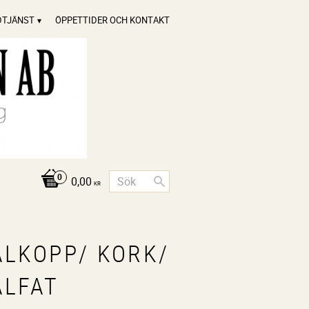
DTJÄNST
ÖPPETTIDER OCH KONTAKT
0,00
KR
ÅLKOPP/ KORK/
ÅLFAT