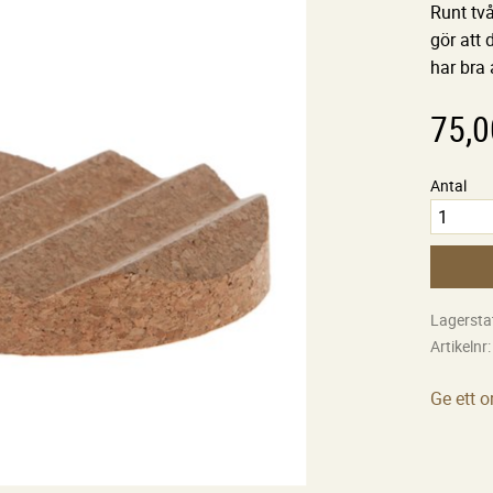
Runt två
gör att 
har bra 
75,0
Antal
Lagersta
Artikelnr
Ge ett 