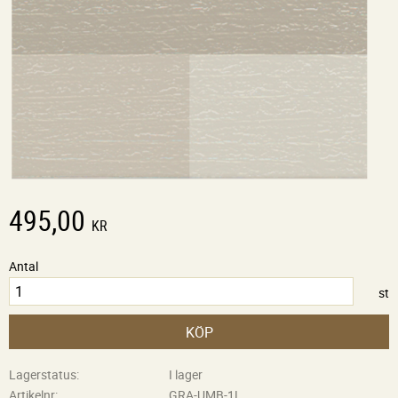
495,00
KR
Antal
st
KÖP
Lagerstatus
I lager
Artikelnr
GRA-UMB-1L