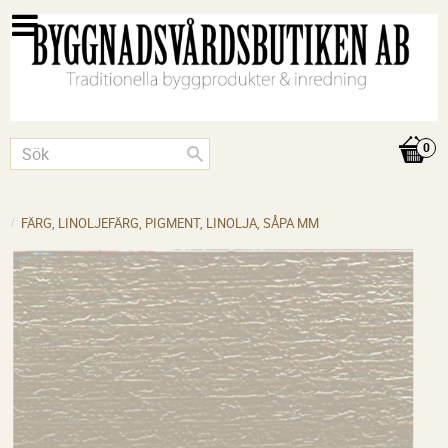
FÄRG, LINOLJEFÄRG, PIGMENT, LINOLJA, SÅPA MM