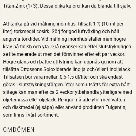
Titan-Zink (1+3). Dessa olika kulörer kan du blanda till själv.
Att tänka på vid målning inomhus Tillsätt 1 % (10 ml per
liter) torkmedel cosirk. Sörj för god luftväxling och håll
angivna torktider. Vid målning inomhus ställer man högre
krav på finish och yta. Grå nyanser kan efter slutstrykningen
se lite melerade ut men det försvinner efter ett par veckor.
Högre glans och bättre utflytning kan uppnås genom att
tillsätta Ottossons Soloxiderade linolja och/eller Linoljelack.
Tillsatsen bör vara mellan 0,5-1,5 dl/liter och ska endast
göras i slutstrykningsfärgen. Ytor som utsätts för extra hårt
slitage kan man efter ca 2 veckor ytbehandla ytterligare med
oljefernissa eller oljelack. Rengör målade ytor med vatten
och diskmedel (ej såpa) eller använd produkten Fulgentin,
som finns i vårt sortiment.
OMDÖMEN