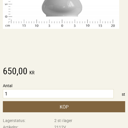
650,00
KR
Antal
st
KÖP
Lagerstatus
2 st i lager
Artikelnr
2112V