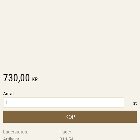
730,00
KR
Antal
st
KÖP
Lagerstatus
I lager
Artikelnr
B14-54