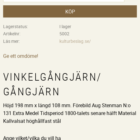
KÖP
Lagerstatus
I lager
Artikelnr
5002
Läs mer
kulturbeslag.se/
Ge ett omdöme!
VINKELGÅNGJÄRN/
GÅNGJÄRN
Höjd 198 mm x längd 108 mm. Förebild Aug Stenman N:o
131 Extra Medel Tidsperiod 1800-talets senare hälft Material
Kallvalsat höghållfast stål
Ange vilket/vilka du vill ha