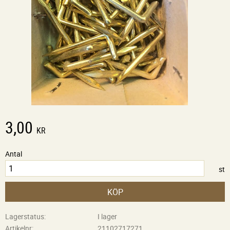
3,00
KR
Antal
st
KÖP
Lagerstatus
I lager
Artikelnr
21102717271