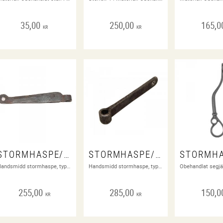
35,00
250,00
165,0
KR
KR
STORMHASPE/ VÄDRING
STORMHASPE/ VÄDRING
Handsmidd stormhaspe, typ 1700-tal. 110 mm. Obehandlat stål.
Handsmidd stormhaspe, typ 1800-tal. 95 mm. Obehandlat stål.
255,00
285,00
150,0
KR
KR