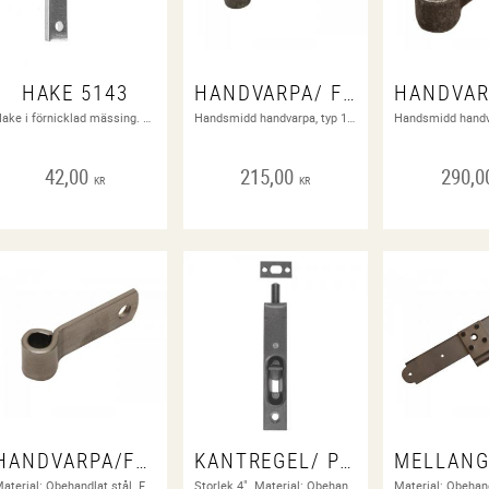
HAKE 5143
HANDVARPA/ FÖNSTERHASP/ FÖNSTERLÅS
Hake i förnicklad mässing. Ange längd vid beställning.
Handsmidd handvarpa, typ 1700-tal. 50 mm. Obehandlat stål.
42,00
215,00
290,0
KR
KR
HANDVARPA/FÖNSTERHASP/ FÖNSTERLÅS
KANTREGEL/ PARDÖRRAR
Material: Obehandlat stål. Förebild: Aug Stenman Nr 131. Passande märla 5009.
Storlek 4". Material: Obehandlat stål. Förebild: Aug Stenman N:o 80. Rekommenderad skruv: TFS 8 x 1" (regel) och TFS 5 x ¾" (slutbleck). Skruv ingår. Tidsperiod: 1880 - 1965.