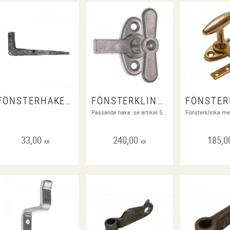
FÖNSTERHAKE/ HAKE FÖNSTERKLINKA
FÖNSTERKLINKA
Passande hake: se artikel 5143N. Hake ingår ej i priset. Spårskruv ingår.
33,00
240,00
185,0
KR
KR