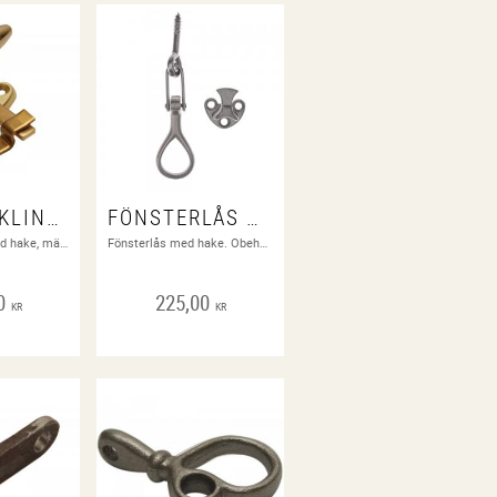
FÖNSTERKLINKA MED HAKE
FÖNSTERLÅS MED HAKE
Fönsterklinka med hake, mässing eller förnicklad mässing. Skruv ingår.
Fönsterlås med hake. Obehandlat segjärn eller förnicklat segjärn. Haken kan köpas separat (35 kr för obehandlad och 50 kr för förnicklad). Skruv ingår.
0
225,00
KR
KR