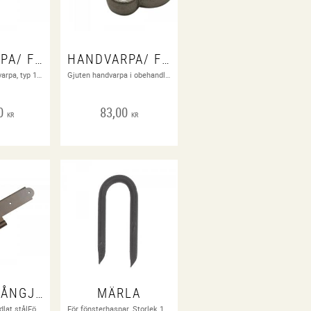
HANDVARPA/ FÖNSTERHASP/ FÖNSTERLÅS
HANDVARPA/ FÖNSTERHASP/ FÖNSTERLÅS
Handsmidd handvarpa, typ 1800-tal. 50 mm. Obehandlat stål.
Gjuten handvarpa i obehandlat segjärnFörebild: Aug. Stenman N:o 1
0
83,00
KR
KR
MELLANGÅNGJÄRN
MÄRLA
Material: Obehandlat stålFörebild: Stallet, Täckhammars gård. Nyköping D. Skruv ingår.
För fönsterhaspar. Storlek 1 1/4 och 1 1/2". Material: Obehandlat stål. Avsedd för 5007, 5008, 5065, 5066, 5067. Förebild: Aug Stenman N:o 361. Ange storlek vid beställning!