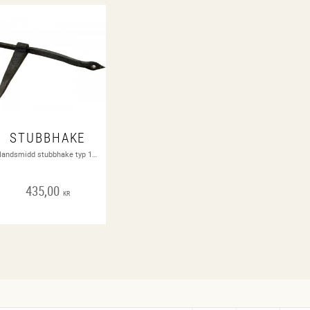
STUBBHAKE
Handsmidd stubbhake typ 1800-tal. Höjd 120 mm, längd 80 mm, tappens diameter 6 mm.
435,00
KR