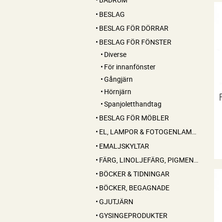
BESLAG
BESLAG FÖR DÖRRAR
BESLAG FÖR FÖNSTER
Diverse
För innanfönster
Gångjärn
Hörnjärn
Spanjoletthandtag
BESLAG FÖR MÖBLER
EL, LAMPOR & FOTOGENLAMPOR
EMALJSKYLTAR
FÄRG, LINOLJEFÄRG, PIGMENT, LINOLJA, SÅPA MM
BÖCKER & TIDNINGAR
BÖCKER, BEGAGNADE
GJUTJÄRN
GYSINGEPRODUKTER