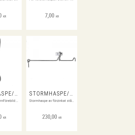
0
7,00
KR
KR
STORMHASPE/ VÄDRING
STORMHASPE/ VÄDRING
Obehandlat segjärnFörebild: Aug. Stenman N:o 2
Stormhaspe av förzinkat stål. 12", 297 mm
0
230,00
KR
KR