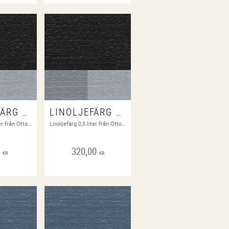
LINOLJEFÄRG BENSVART 1A-98
LINOLJEFÄRG BENSVART 1A-98
Linoljefärg 0,1 liter från Ottossons färgfabrik
Linoljefärg 0,5 liter från Ottossons färgfabrik
0
320,00
KR
KR