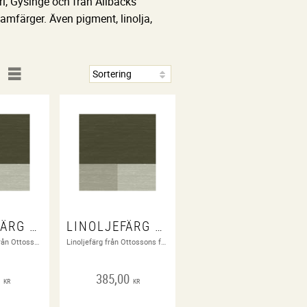
i, Gysinge och från Allbäcks
lamfärger. Även pigment, linolja,
LINOLJEFÄRG ARDBEG GREEN 0,1 LITER
LINOLJEFÄRG ARDBEG GREEN 0,5 LITER
1 dl. Linoljefärg från Ottossons färgfabrik
Linoljefärg från Ottossons färgfabrik
0
385,00
KR
KR