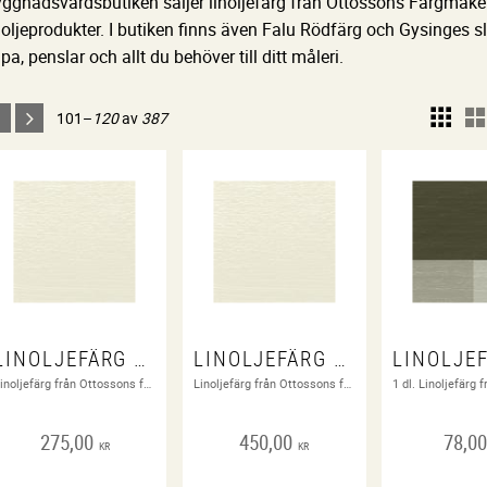
ggnadsvårdsbutiken säljer linoljefärg från Ottossons Färgmaker
noljeprodukter. I butiken finns även Falu Rödfärg och Gysinges s
pa, penslar och allt du behöver till ditt måleri.
101–
120
av
387
LINOLJEFÄRG ANTIKVIT 0,5 LITER
LINOLJEFÄRG ANTIKVIT 1 LITER
Linoljefärg från Ottossons färgmakeri. Blank slutstrykningsfärg
Linoljefärg från Ottossons färgmakeri. Blank slutstrykningsfärg
275,00
450,00
78,0
KR
KR