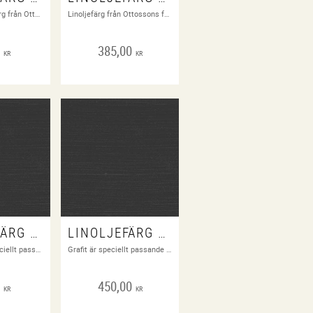
0,1 liter. Linoljefärg från Ottossons färgfabrik
Linoljefärg från Ottossons färgfabrik
0
385,00
KR
KR
LINOLJEFÄRG GRAFIT
LINOLJEFÄRG GRAFIT
1 dl. Grafit är speciellt passande för målning av järn och plåt. NCS kod: 8400-N
Grafit är speciellt passande för målning av järn och plåt. NCS kod: 8400-N
0
450,00
KR
KR