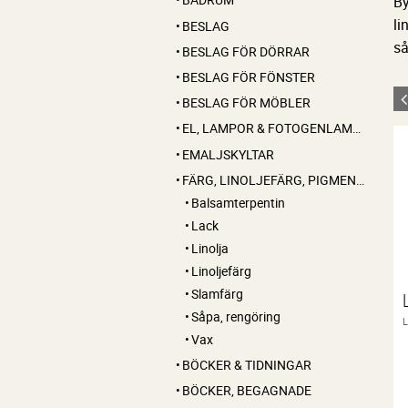
By
li
BESLAG
så
BESLAG FÖR DÖRRAR
BESLAG FÖR FÖNSTER
BESLAG FÖR MÖBLER
EL, LAMPOR & FOTOGENLAMPOR
EMALJSKYLTAR
FÄRG, LINOLJEFÄRG, PIGMENT, LINOLJA, SÅPA MM
Balsamterpentin
Lack
Linolja
Linoljefärg
Slamfärg
Såpa, rengöring
Vax
BÖCKER & TIDNINGAR
BÖCKER, BEGAGNADE