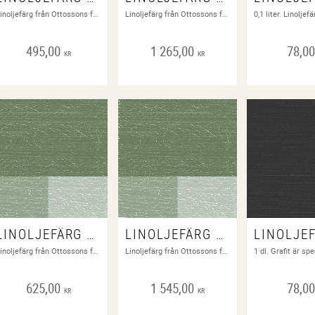
Linoljefärg från Ottossons färgfabrik
Linoljefärg från Ottossons färgfabrik
495,00
1 265,00
78,0
KR
KR
LINOLJEFÄRG BLADGRÖN 1 LITER
LINOLJEFÄRG BLADGRÖN 3 LITER
Linoljefärg från Ottossons färgfabrik
Linoljefärg från Ottossons färgfabrik
625,00
1 545,00
78,0
KR
KR