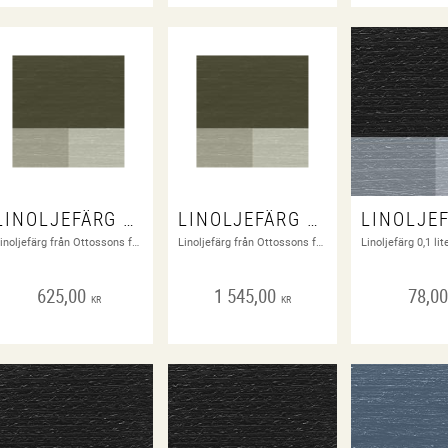
LINOLJEFÄRG ARDBEG GREEN 1 LITER
LINOLJEFÄRG ARDBEG GREEN 3 LITER
Linoljefärg från Ottossons färgfabrik
Linoljefärg från Ottossons färgfabrik
625,00
1 545,00
78,0
KR
KR