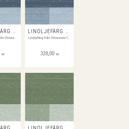
LINOLJEFÄRG BERGBLÅ 0,1 LITER
LINOLJEFÄRG BERGBLÅ 0,5 LITER
1 dl. Linoljefärg från Ottossons färgfabrik
Linoljefärg från Ottossons färgfabrik
0
320,00
KR
KR
LINOLJEFÄRG BLADGRÖN 0,1 LITER
LINOLJEFÄRG BLADGRÖN 0,5 LITER