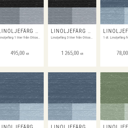
LINOLJEFÄRG BENSVART 1A-98
LINOLJEFÄRG BENSVART 1A-98
Linoljefärg 1 liter från Ottossons färgfabrik
Linoljefärg 3 liter från Ottossons färgfabrik
495,00
1 265,00
78,0
KR
KR
LINOLJEFÄRG BERGBLÅ 1 LITER
LINOLJEFÄRG BERGBLÅ 3 LITER