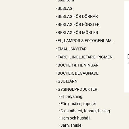
BESLAG
BESLAG FÖR DÖRRAR
BESLAG FÖR FÖNSTER
BESLAG FÖR MÖBLER
EL, LAMPOR & FOTOGENLAMPOR
EMALJSKYLTAR
FÄRG, LINOLJEFÄRG, PIGMENT, LINOLJA, SÅPA MM
BÖCKER & TIDNINGAR
BÖCKER, BEGAGNADE
GJUTJÄRN
GYSINGEPRODUKTER
El, belysning
Färg, måleri, tapeter
Glasmästeri, fönster, beslag
Hem och hushåll
Järn, smide