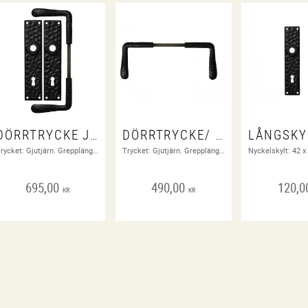
DÖRRTRYCKE JÄRN, KOMPLETT/ DÖRRHANDTAG/ HANDTAG
DÖRRTRYCKE/ DÖRRHANDTAG, ENBART TRYCKE/ HANDTAG
Trycket: Gjutjärn. Grepplängd 100 mm. Fyrkantsstång 8 x 8 mm (passar till de flesta lås). Stångens längd gör att trycket passar till dörrar med upp till 80 mm tjocklek. Nyckelskylt: 42 x 190 mm. Centrumavstånd mellan hål för trycke och nyckelhål är 73 mm.
Trycket: Gjutjärn. Grepplängd 100 mm. Fyrkantsstång 8 x 8 mm (passar till de flesta lås). Stångens längd gör att trycket passar till dörrar med upp till 80 mm tjocklek.
695,00
490,00
120,0
KR
KR