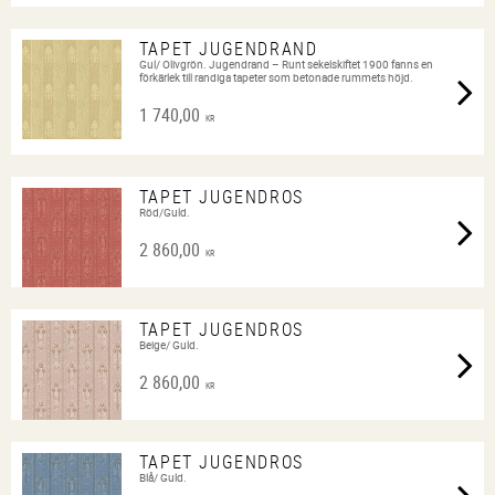
TAPET JUGENDRAND
Gul/ Olivgrön. Jugendrand – Runt sekelskiftet 1900 fanns en
förkärlek till randiga tapeter som betonade rummets höjd.
1 740,00
KR
TAPET JUGENDROS
Röd/Guld.
2 860,00
KR
TAPET JUGENDROS
Beige/ Guld.
2 860,00
KR
TAPET JUGENDROS
Blå/ Guld.