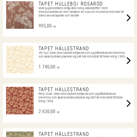
TAPET HULLEBO/ ROSARÖD
Med jugendstilens intåg åren kring sekelskiftet 1900
introducerades en stor variation av nya och moderna mönster till
bland annat tapeter och textilie
995,00
KR
TAPET HÄLLESTRAND
Vit/ Gul. Med sina vackert böljande och uppåtsträvande blommor
och akantusblad placerar sig det här mönstret till tiden kring 1900.
1 740,00
KR
TAPET HÄLLESTRAND
Röd/ Guld. Med sina vackert böljande och uppåtsträvande
blommor och akantusblad placerar sig det här mönstret till tiden
kring 1900.
2 630,00
KR
TAPET HÄLLESTRAND