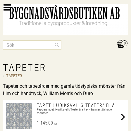
TAPETER
TAPETER
Tapeter och tapetårder med gamla tidstypiska mönster från
Lim och handtryck, William Morris och Duro.
TAPET HUDIKSVALLS TEATER/ BLÅ
Papperstapet. Hudiksvalls Teater är ett av våra mest älskade
mönster.
1 145,00
KR