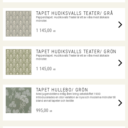
TAPET HUDIKSVALLS TEATER/ GRÅ
Papperstapet. Hudiksvalls Teater är ett av våra mest älskade
mönster.
1 145,00
KR
TAPET HUDIKSVALLS TEATER/ GRÖN
Papperstapet. Hudiksvalls Teater är ett av våra mest älskade
mönster.
1 145,00
KR
TAPET HULLEBO/ GRÖN
Med jugendstilens intåg åren kring sekelskiftet 1900
introducerades en stor variation av nya och moderna mönster till
bland annat tapeter och textilie
995,00
KR