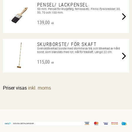
PENSEL/ LACKPENSEL
50 mm. Pensel för linoljefärg, fernissa etc. Finns i fyra bredder; 30,
50, 70 och 100 mm.
139,00
KR
SKURBORSTE/ FÖR SKAFT
Svensktillverkad borste med stomme av trä, och tillverkad av hård
borst, som blandats med rot. Hål för träskaft. Längd 22 cm.
115,00
KR
Priser visas
inkl. moms