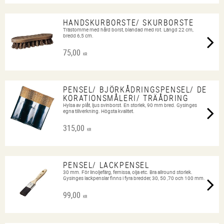
HANDSKURBORSTE/ SKURBORSTE
Trästomme med hård borst, blandad med rot. Längd 22 cm,
bredd 6,5 cm.
75,00
KR
PENSEL/ BJÖRKÅDRINGSPENSEL/ DE
KORATIONSMÅLERI/ TRÄÅDRING
Hylsa av plåt, ljus svinborst. En storlek, 90 mm bred. Gysinges
egna tillverkning. Högsta kvalitet.
315,00
KR
PENSEL/ LACKPENSEL
30 mm. För linoljefärg, fernissa, olja etc. Bra allround storlek.
Gysinges lackpenslar finns i fyra bredder, 30, 50 ,70 och 100 mm.
99,00
KR