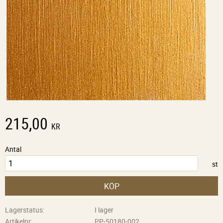
215,00
KR
Antal
st
KÖP
Lagerstatus
I lager
Artikelnr
PP-50180-002