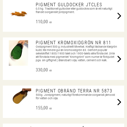
PIGMENT GULDOCKER JTCLES
0,5 kg. Traditionell gullocker eller guldockra som är ett naturligt
franskt oorganiskt jordpigment.
110,00
KR
PIGMENT KROMOXIDGRÖN NR 811
Oxidpigment 500 g.Industriellt tillverkat. Kraftigt täckande klargrön
kulör, lite mindre gul än kromoxidgrön 83. Oerhört populär
sekelskiftet 1800/1900 talet och 1900-talets allra första del. (Inte
att förväxla med pigmentet "Kromgrönt" som numer är förbjudet
pga. sin giftighet.) Blandbart i olja, vatten, cement och kalk.
330,00
KR
PIGMENT OBRÄND TERRA NR 5873
500g. Jordpigment, naturligt förekommande oorganisk järnoxid
för vatten och olja.
155,00
KR