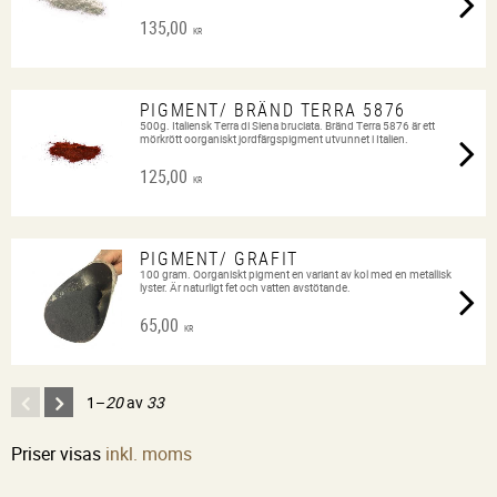
135,00
KR
PIGMENT/ BRÄND TERRA 5876
500g. Italiensk Terra di Siena bruciata. Bränd Terra 5876 är ett
mörkrött oorganiskt jordfärgspigment utvunnet i Italien.
125,00
KR
PIGMENT/ GRAFIT
100 gram. Oorganiskt pigment en variant av kol med en metallisk
lyster. Är naturligt fet och vatten avstötande.
65,00
KR
1–
20
av
33
Priser visas
inkl. moms