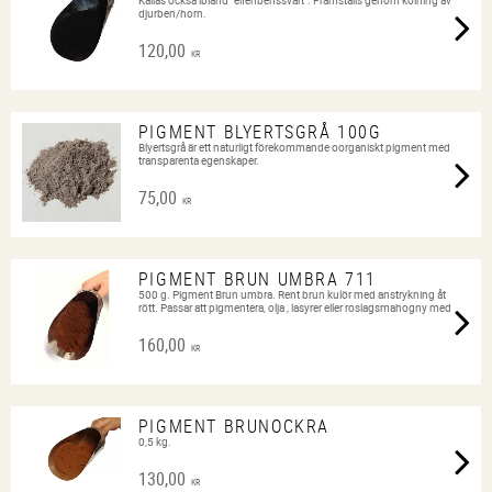
Kallas också ibland "elfenbenssvart". Framställs genom kolning av
djurben/horn.
120,00
KR
PIGMENT BLYERTSGRÅ 100G
Blyertsgrå är ett naturligt förekommande oorganiskt pigment med
transparenta egenskaper.
75,00
KR
PIGMENT BRUN UMBRA 711
500 g. Pigment Brun umbra. Rent brun kulör med anstrykning åt
rött. Passar att pigmentera, olja , lasyrer eller roslagsmahogny med
160,00
KR
PIGMENT BRUNOCKRA
0,5 kg.
130,00
KR