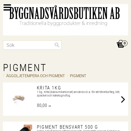
PIGMENT
ÄGGOLJETEMPERA OCH PIGMENT
PIGMENT
KRITA 1KG
1 kg. Krita (kalciumkarbonat) används bl.a. för att tillverka färg, kitt,
spackel och kakelugnsfog.
80,00
KR
PIGMENT BENSVART 500 G