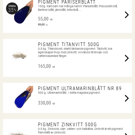
PIGMENT PARISERBLÅTT
100g. Kärt barn har många namn! Pariserblått, Preussiskt blå,
SPARA
35
%
Berliner blått, järnblått, Miloriblå ...
55,00
KR
85,00
KR
PIGMENT TITANVITT 500G
0,5 kg. Titandioxid, starkt täckande pigment. Täckvitt, bra
egenskaper ihop med zinkvitt. Används till linolje- och
vattenbaserade färger.
165,00
KR
PIGMENT ULTRAMARINBLÅTT NR 89
500 g. Ultramarinblått..! detta magiska pigment.
330,00
KR
PIGMENT ZINKVITT 500G
0,5 kg. Zinkoxid, olje-, vatten- och kalkäkta. Zinkvitt är ett pigment
framställt av zinkoxid.