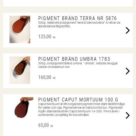
PIGMENT BRÄND TERRA NR 5876
500g. Italienskt jordpigment" terra di sienna bränd" Är ett av de
äldsta kända färgstoffen.
125,00
KR
PIGMENT BRÄND UMBRA 1783
500g Jordpigment Bränd umbra. " Umbra"..betyder skugga!
Vacker chokladbrun ton.
160,00
KR
PIGMENT CAPUT MORTUUM 100 G
Caput Mortuum är ett oorganiskt pigment med stark täckförmåga
för vatten och olja. Pigmentet har en kall brunröd ton. Pigmentet
ingår i standardkulören Caput Mortuum 1A-20D. Finns även i
sortimentet: Linoljefärg för konstmåleri.
65,00
KR