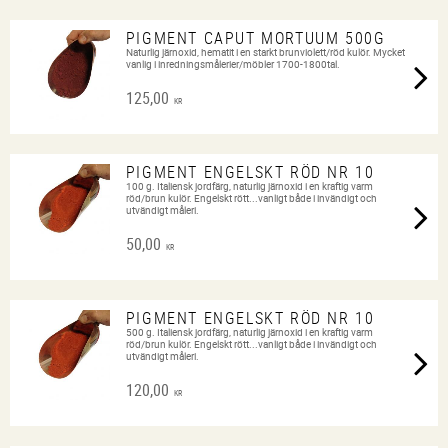
PIGMENT CAPUT MORTUUM 500G
Naturlig järnoxid, hematit i en starkt brunviolett/röd kulör. Mycket
vanlig i inredningsmålerier/möbler 1700-1800tal.
125,00
KR
PIGMENT ENGELSKT RÖD NR 10
100 g. Italiensk jordfärg, naturlig järnoxid i en kraftig varm
röd/brun kulör. Engelskt rött...vanligt både i invändigt och
utvändigt måleri.
50,00
KR
PIGMENT ENGELSKT RÖD NR 10
500 g. Italiensk jordfärg, naturlig järnoxid i en kraftig varm
röd/brun kulör. Engelskt rött...vanligt både i invändigt och
utvändigt måleri.
120,00
KR