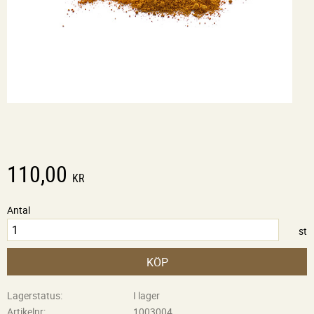
110,00
KR
Antal
st
KÖP
Lagerstatus
I lager
Artikelnr
1003004