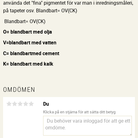
använda det "fina" pigmentet för var man i inredningsmåleri,
på tapeter osv. Blandbart= OV(CK)
Blandbart= OV(CK)
O= blandbart med olja
V=blandbart med vatten
C= blandbartmed cement
K= blandbart med kalk
OMDÖMEN
Du
Klicka på en stjärna för att sätta ditt betyg