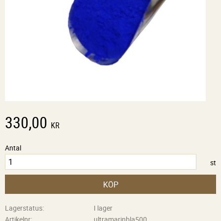
330,00
KR
Antal
st
KÖP
Lagerstatus
I lager
Artikelnr
ultramarinbla500